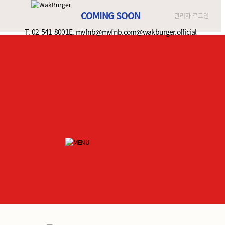
.
COMING SOON
관리자 로그인
T. 02-541-8001
E. mvfnb@mvfnb.com
@wakburger.official